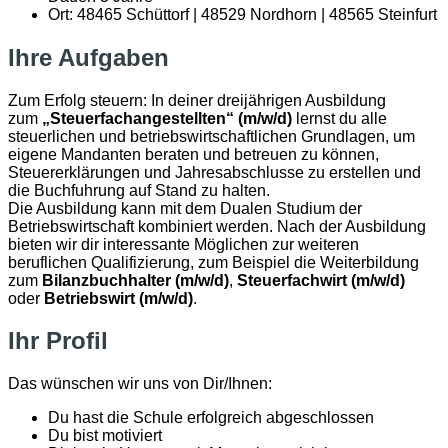
Ort: 48465 Schüttorf | 48529 Nordhorn | 48565 Steinfurt
Ihre Aufgaben
Zum Erfolg steuern: In deiner dreijährigen Ausbildung
zum
„Steuerfachangestellten“ (m/w/d)
lernst du alle
steuerlichen und betriebswirtschaftlichen Grundlagen, um
eigene Mandanten beraten und betreuen zu können,
Steuererklärungen und Jahresabschlusse zu erstellen und
die Buchfuhrung auf Stand zu halten.
Die Ausbildung kann mit dem Dualen Studium der
Betriebswirtschaft kombiniert werden. Nach der Ausbildung
bieten wir dir interessante Möglichen zur weiteren
beruflichen Qualifizierung, zum Beispiel die Weiterbildung
zum
Bilanzbuchhalter (m/w/d)
,
Steuerfachwirt (m/w/d)
oder
Betriebswirt (m/w/d)
.
Ihr Profil
Das wünschen wir uns von Dir/Ihnen:
Du hast die Schule erfolgreich abgeschlossen
Du bist motiviert